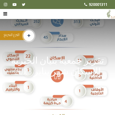
920001311
التبرع السريع
تقرير جمعية بنيان الخيرية
للإسكان شهر يناير 2023