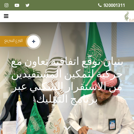
920001311
التبرع السريع
بنيان توقّع اتفاقية تعاون مع
حركية لتمكين المستفيدين
من الاستقرار السكني عبر
برنامج التمليك