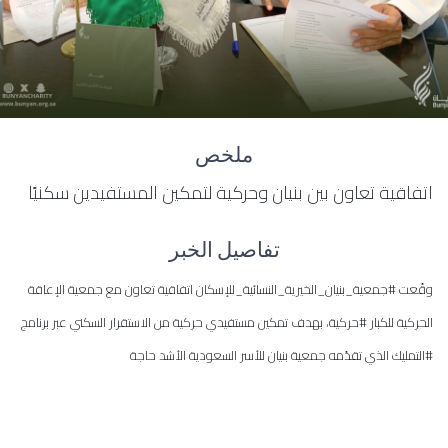
ملخص
اتفاقية تعاون بين بنيان وحركية لتمكين المستفيدين سكنيًا
تفاصيل الخبر
وقّعت #جمعية_بنيان_الخيرية_النسائية_للإسكان اتفاقية تعاون مع جمعية الإعاقة
الحركية للكبار #حركية، بهدف تمكين مستفيدي حركية من الاستقرار السكني عبر برنامج
#التمليك الذي تقدّمه جمعية بنيان للأسر السعودية الأشد حاجة