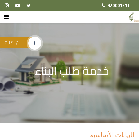
920001311
التبرع السريع
خدمة طلب البناء
البيانات الأساسية